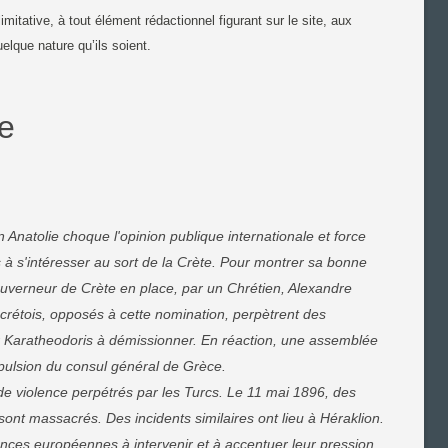
mitative, à tout élément rédactionnel figurant sur le site, aux
elque nature qu’ils soient.
ue
Anatolie choque l'opinion publique internationale et force
 s'intéresser au sort de la Crète. Pour montrer sa bonne
gouverneur de Crète en place, par un Chrétien, Alexandre
crétois, opposés à cette nomination, perpètrent des
r Karatheodoris à démissionner. En réaction, une assemblée
mpulsion du consul général de Grèce.
e violence perpétrés par les Turcs. Le 11 mai 1896, des
ont massacrés. Des incidents similaires ont lieu à Héraklion.
ces européennes à intervenir et à accentuer leur pression